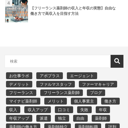
4
【フリーランス薬剤師の収入と年収の実態】自由な
働き方で高収入を目指す方法
お仕事ラボ
アポプラス
エージェント
デメリット
ファルマスタッフ
ファーマキャリア
フリーランス
フリーランス薬剤師
ブログ
マイナビ薬剤師
メリット
個人事業主
働き方
収入
収入アップ
口コミ
失敗
年収
年収アップ
派遣
独立
自由
薬剤師
薬剤師の働き方
薬剤師独立
薬剤師転職
評判