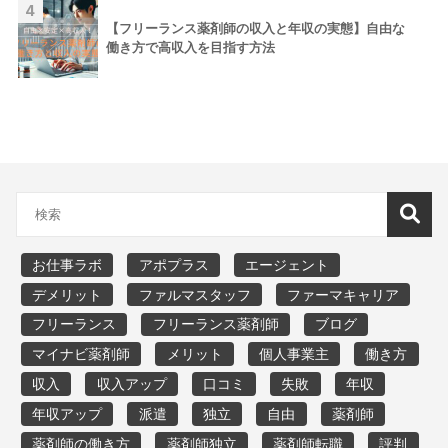
4
【フリーランス薬剤師の収入と年収の実態】自由な
働き方で高収入を目指す方法
お仕事ラボ
アポプラス
エージェント
デメリット
ファルマスタッフ
ファーマキャリア
フリーランス
フリーランス薬剤師
ブログ
マイナビ薬剤師
メリット
個人事業主
働き方
収入
収入アップ
口コミ
失敗
年収
年収アップ
派遣
独立
自由
薬剤師
薬剤師の働き方
薬剤師独立
薬剤師転職
評判