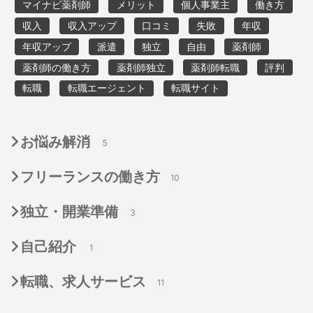
マイナビ薬剤師
メリット
個人事業主
働き方
収入
収入アップ
口コミ
失敗
年収
年収アップ
派遣
独立
自由
薬剤師
薬剤師の働き方
薬剤師独立
薬剤師転職
評判
転職
転職エージェント
転職サイト
お悩み解消
5
フリーランスの働き方
10
独立・開業準備
3
自己紹介
1
転職、求人サービス
11